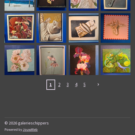
1
2
3
4
5
© 2026 galerieschippers
Powered by
JouwWeb