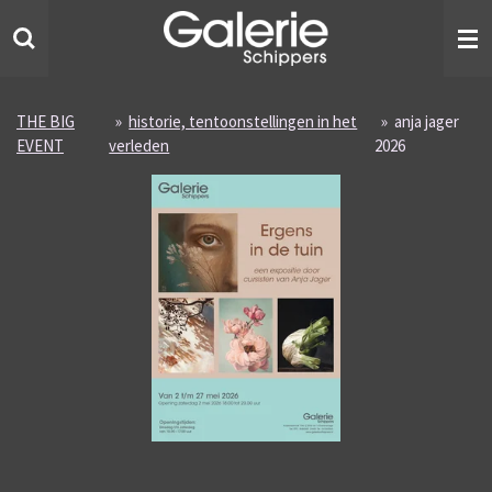
Ga
direct
naar
de
hoofdinhoud
THE BIG
»
historie, tentoonstellingen in het
»
anja jager
EVENT
verleden
2026