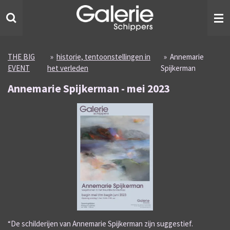
Ga
direct
naar
de
hoofdinhoud
THE BIG
»
historie, tentoonstellingen in
»
Annemarie
EVENT
het verleden
Spijkerman
Annemarie Spijkerman - mei 2023
“De schilderijen van Annemarie Spijkerman zijn suggestief.