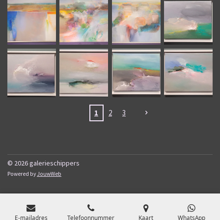
1
2
3
© 2026 galerieschippers
Powered by
JouwWeb
E-mailadres
Telefoonnummer
Kaart
WhatsApp