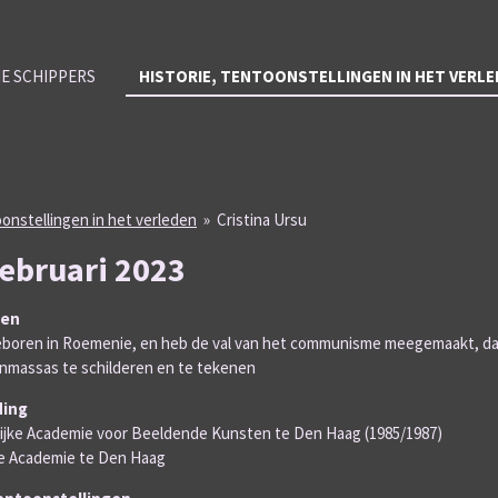
E SCHIPPERS
HISTORIE, TENTOONSTELLINGEN IN HET VERL
oonstellingen in het verleden
»
Cristina Ursu
februari 2023
ren
boren in Roemenie, en heb de val van het communisme meegemaakt, dat
massas te schilderen en te tekenen
ding
ijke Academie voor Beeldende Kunsten te Den Haag (1985/1987)
je Academie te Den Haag