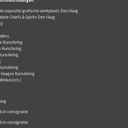
entoonstellingen
olo expositie grafische werkplaats Den Haag
alerie Chiefs & Spirits Den Haag
ij
llery
se Kunstkring
e Kunstkring
Kunstkring
g
Kunstkring
e Haagse Kunstkring
inkel (n.h.)
Haag
rk in consignatie
rk in consignatie