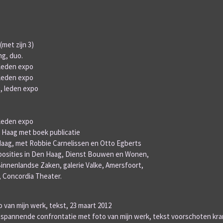
met zijn 3)
g, duo.
 leden expo
 leden expo
, leden expo
 leden expo
n Haag met boek publicatie
 Haag, met Robbie Carnelissen en Otto Egberts
xposities in Den Haag, Dienst Bouwen en Wonen,
nnenlandse Zaken, galerie Valke, Amersfoort,
r, Concordia Theater.
 van mijn werk, tekst, 23 maart 2012
, spannende confrontatie met foto van mijn werk, tekst voorschoten k