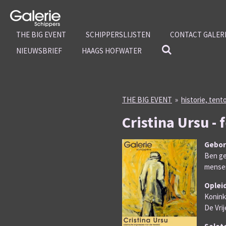
Ga
direct
naar
THE BIG EVENT
SCHIPPERSLIJSTEN
CONTACT GALERI
de
NIEUWSBRIEF
HAAGS HOFWATER
hoofdinhoud
THE BIG EVENT
»
historie, tent
Cristina Ursu - 
Gebo
Ben ge
mensen
Oplei
Konink
De Vri