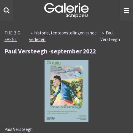
Ga
direct
naar
de
hoofdinhoud
THE BIG
»
historie, tentoonstellingen in het
»
Paul
EVENT
verleden
Versteegh
Paul Versteegh -september 2022
Paul Versteegh